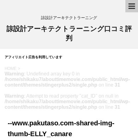
諒設計アーキテクトラーニング
諒設計アーキテクトラーニング口コミ評
判
アフィリエイト広告を利用しています
HOME
>
Warning
: Undefined array key 0 in
/home/shikaku7/abouttimemovie.com/public_html/wp-
content/themes/stingerplus2/single.php
on line
31
Warning
: Attempt to read property "cat_ID" on null in
/home/shikaku7/abouttimemovie.com/public_html/wp-
content/themes/stingerplus2/single.php
on line
31
--www.pakutaso.com-shared-img-
thumb-ELLY_canare