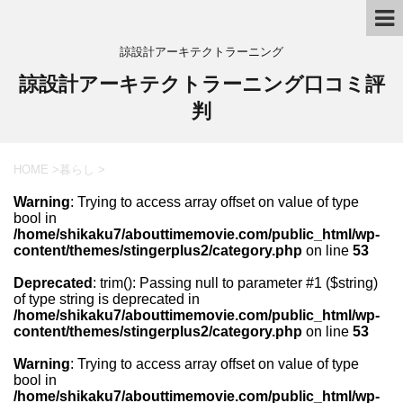
諒設計アーキテクトラーニング
諒設計アーキテクトラーニング口コミ評
判
HOME
>
暮らし
>
Warning
: Trying to access array offset on value of type
bool in
/home/shikaku7/abouttimemovie.com/public_html/wp-
content/themes/stingerplus2/category.php
on line
53
Deprecated
: trim(): Passing null to parameter #1 ($string)
of type string is deprecated in
/home/shikaku7/abouttimemovie.com/public_html/wp-
content/themes/stingerplus2/category.php
on line
53
Warning
: Trying to access array offset on value of type
bool in
/home/shikaku7/abouttimemovie.com/public_html/wp-