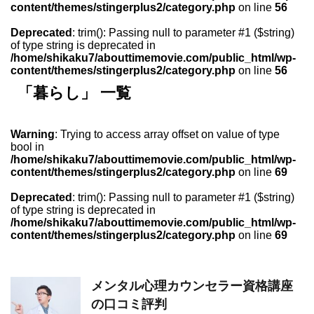
content/themes/stingerplus2/category.php
on line
56
Deprecated
: trim(): Passing null to parameter #1 ($string)
of type string is deprecated in
/home/shikaku7/abouttimemovie.com/public_html/wp-
content/themes/stingerplus2/category.php
on line
56
「暮らし」 一覧
Warning
: Trying to access array offset on value of type
bool in
/home/shikaku7/abouttimemovie.com/public_html/wp-
content/themes/stingerplus2/category.php
on line
69
Deprecated
: trim(): Passing null to parameter #1 ($string)
of type string is deprecated in
/home/shikaku7/abouttimemovie.com/public_html/wp-
content/themes/stingerplus2/category.php
on line
69
メンタル心理カウンセラー資格講座
の口コミ評判