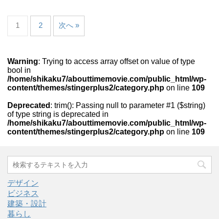
1
2
次へ »
Warning
: Trying to access array offset on value of type
bool in
/home/shikaku7/abouttimemovie.com/public_html/wp-
content/themes/stingerplus2/category.php
on line
109
Deprecated
: trim(): Passing null to parameter #1 ($string)
of type string is deprecated in
/home/shikaku7/abouttimemovie.com/public_html/wp-
content/themes/stingerplus2/category.php
on line
109
デザイン
ビジネス
建築・設計
暮らし