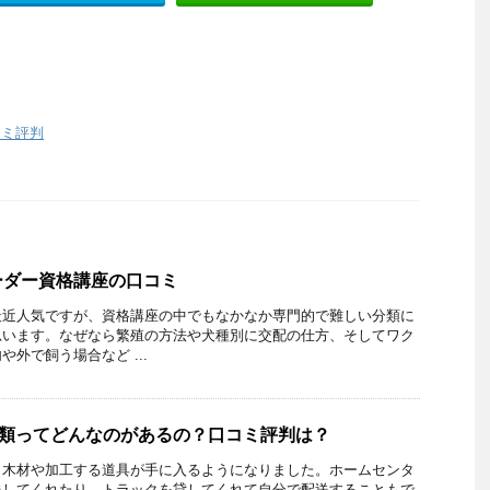
コミ評判
ーダー資格講座の口コミ
最近人気ですが、資格講座の中でもなかなか専門的で難しい分類に
思います。なぜなら繁殖の方法や犬種別に交配の仕方、そしてワク
外で飼う場合など ...
種類ってどんなのがあるの？口コミ評判は？
く木材や加工する道具が手に入るようになりました。ホームセンタ
送してくれたり、トラックを貸してくれて自分で配送することもで