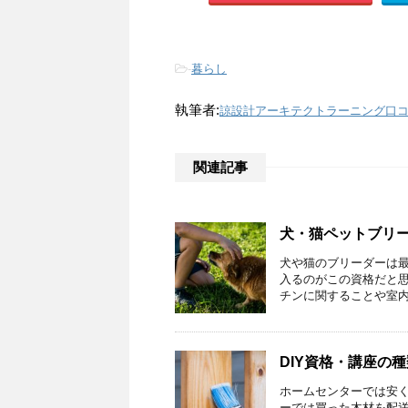
-
暮らし
執筆者:
諒設計アーキテクトラーニング口
関連記事
犬・猫ペットブリ
犬や猫のブリーダーは
入るのがこの資格だと
チンに関することや室内や
DIY資格・講座の
ホームセンターでは安
ーでは買った木材を配