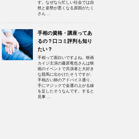
す。なぜなら忙しい社会では自
然と姿勢が悪くなる原因がたく
さん ...
手相の資格・講座ってあ
るの？口コミ評判も知り
たい？
手相って面白いですよね。映画
カイジ主演の藤原竜也さんは映
画のイベントで共演者と大好き
な競馬に出かけたそうですが、
手相占い師のアドバイス通り、
手にマジックで金運の上がる線
を足したそうなんです。すると
見事 ...